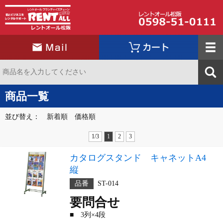
商品一覧
並び替え：
新着順
価格順
1/3
1
2
3
カタログスタンド キャネットA4
縦
品番
ST-014
要問合せ
■ 3列×4段