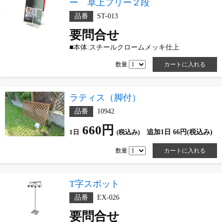
ー 卓上フリー２段
品番
ST-013
要問合せ
■本体:スチールクロームメッキ仕上
数量
ラティス（脚付）
品番
10942
660円
(税込み)
追加1日 66円(税込み)
1日
数量
T字スポット
品番
EX-026
要問合せ