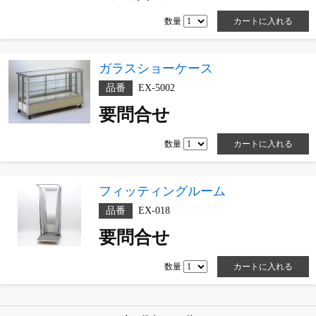
数量
ガラスショーケース
品番
EX-5002
要問合せ
数量
フィッティングルーム
品番
EX-018
要問合せ
数量