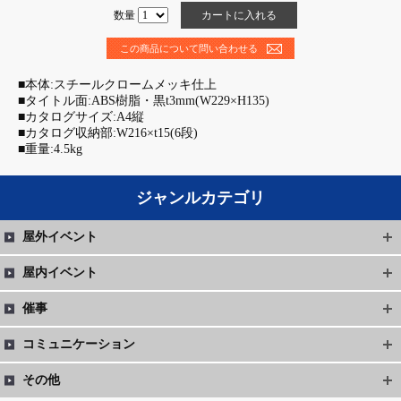
数量
この商品について問い合わせる
■本体:スチールクロームメッキ仕上
■タイトル面:ABS樹脂・黒t3mm(W229×H135)
■カタログサイズ:A4縦
■カタログ収納部:W216×t15(6段)
■重量:4.5kg
ジャンルカテゴリ
屋外イベント
屋内イベント
催事
コミュニケーション
その他