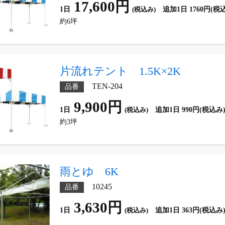
17,600円
1日
(税込み)
追加1日 1760円(税
約6坪
片流れテント 1.5K×2K
TEN-204
品番
9,900円
1日
(税込み)
追加1日 990円(税込み
約3坪
雨とゆ 6K
10245
品番
3,630円
1日
(税込み)
追加1日 363円(税込み