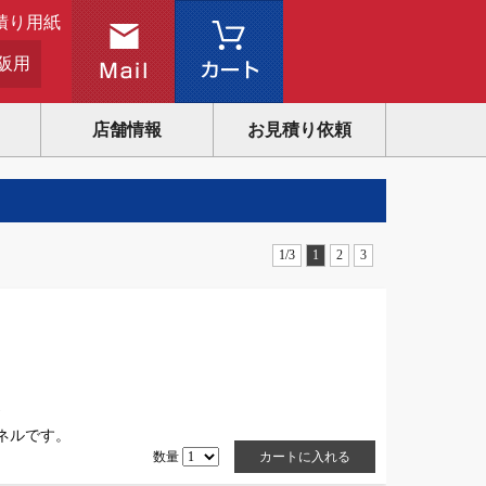
積り用紙
阪用
店舗情報
お見積り依頼
1/3
1
2
3
)
パネルです。
数量