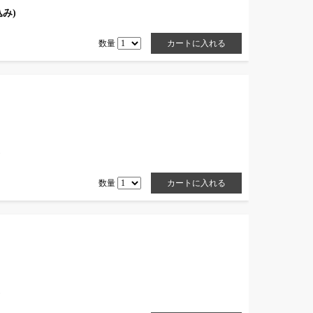
込み)
数量
)
数量
)