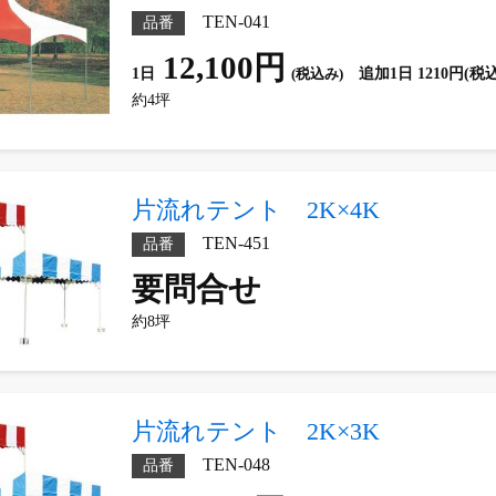
TEN-041
品番
12,100円
1日
(税込み)
追加1日 1210円(税
約4坪
片流れテント 2K×4K
TEN-451
品番
要問合せ
約8坪
片流れテント 2K×3K
TEN-048
品番