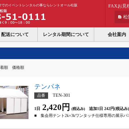
市でのイベントレンタルの事ならレントオール松阪
FAXお見
松
配送について
レンタル期間について
会社案内
着順
価格順
テンパネ
TEN-301
品番
2,420円
1日
(税込み)
追加1日 242円(税込み
■ 集会用テント2k×3kワンタッチ仕様専用の展示