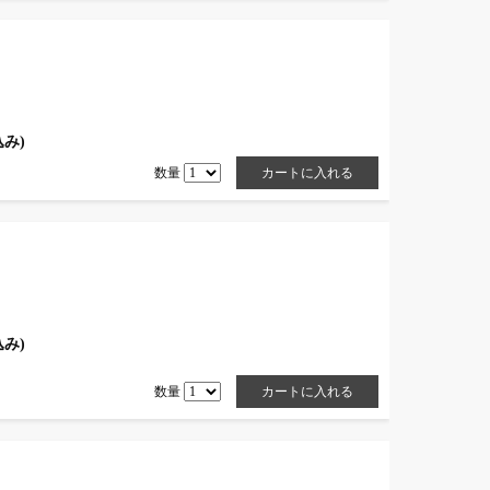
込み)
数量
込み)
数量