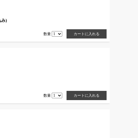
込み)
数量
数量