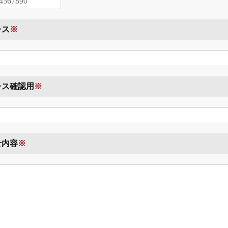
レス
※
レス確認用
※
せ内容
※