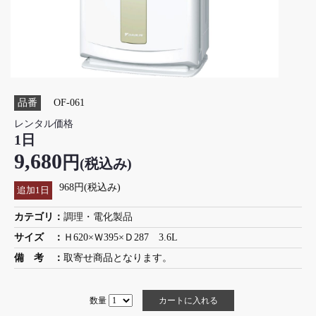
品番
OF-061
レンタル価格
1日
9,680
円
(税込み)
968円(税込み)
追加1日
カテゴリ：
調理・電化製品
サイズ ：
Ｈ620×Ｗ395×Ｄ287 3.6L
備 考 ：
取寄せ商品となります。
数量