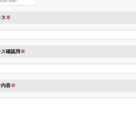
レス
※
レス確認用
※
せ内容
※